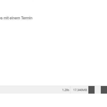
s mit einem Termin
1.28s
17.346MB