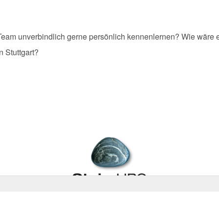
Team unverbindlich gerne persönlich kennenlernen? Wie wäre e
n Stuttgart?
Tel. +49 711-2599 794
© Stein Human Resources Consulting GmbH 2018-2025