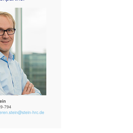
ein
99-794
eren.stein@stein-hrc.de