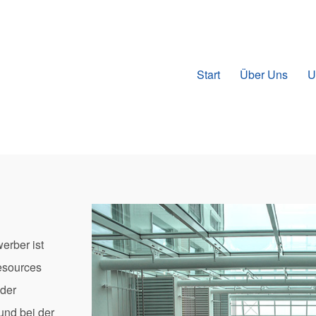
Start
Über Uns
U
erber ist
esources
 der
und bei der