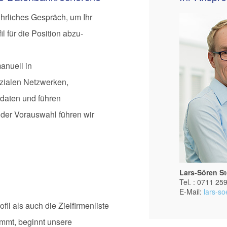
führliches Gespräch, um Ihr
l für die Position abzu­
anuell in
ialen Netzwerken,
idaten und führen
der Vorauswahl führen wir
Lars-Sören St
Tel. : 0711 25
E-Mail:
lars-so
il als auch die Zielfirmen­liste
immt, beginnt unsere