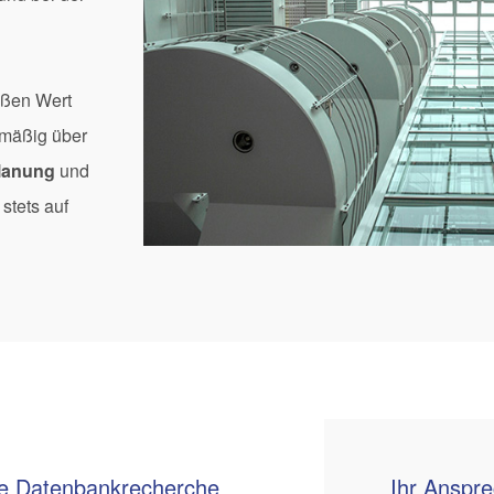
oßen Wert
elmäßig über
planung
und
stets auf
ete Datenbankrecherche
Ihr Anspr